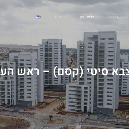
אש העין
קריירה
פרויקטים
צור קשר
בא סיטי (קסם) – ראש העי