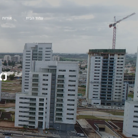
נצבא סיטי (קסם) – ר
עמוד הבית
אודות
נצ