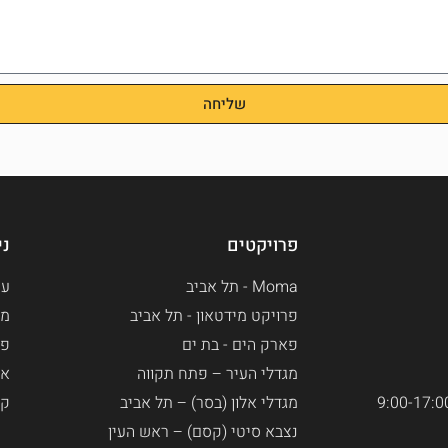
שליחה
פרויקטים
ני
Moma - תל אביב
עמ
פרויקט מידטאון - תל אביב
מא
פארק הים - בת ים​
פר
מגדלי העיר – פתח תקווה
או
מגדלי אלון (בסר) – תל אביב
קר
נצבא סיטי (קסם) – ראש העין