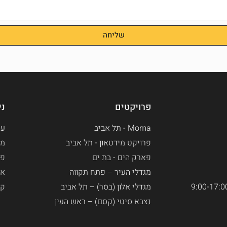
שליחה
פרויקטים
ני
Moma - תל אביב
עמ
פרויקט מידטאון - תל אביב
מא
פארק הים - בת ים​
פר
מגדלי העיר – פתח תקווה
או
מגדלי אלון (בסר) – תל אביב
קר
נצבא סיטי (קסם) – ראש העין