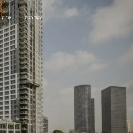
מגדלי דה וינצ'י – תל 
עמוד הבית
אודות