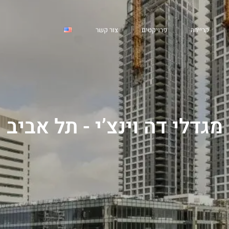
אביב
קריירה
פרויקטים
צור קשר
מגדלי דה וינצ’י - תל אביב